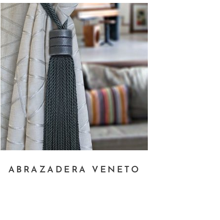
te
ABRAZADERA VENETO
oducto
ne
tiples