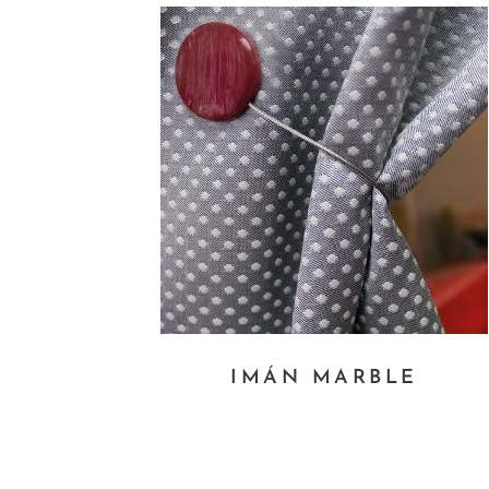
Este
IMÁN MARBLE
producto
tiene
múltiples