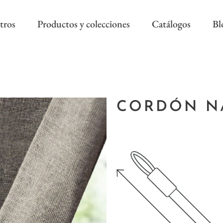
tros
Productos y colecciones
Catálogos
Bl
COLECCIÓN REEVÈR ALTA
RIVIERA SS
DECORACIÓN
CORDÓN N
AS NEW
REEVÈR SS
AROA STYLE
RIVIERA B
ONAL