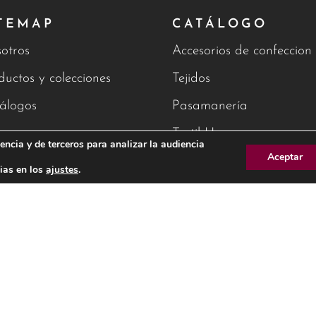
TEMAP
CATÁLOGO
otros
Accesorios de confeccion
ductos y colecciones
Tejidos
álogos
Pasamanería
g
Textil Hogar
encia y de terceros para analizar la audiencia
Aceptar
tacto
ias en los
ajustes
.
AVISO 