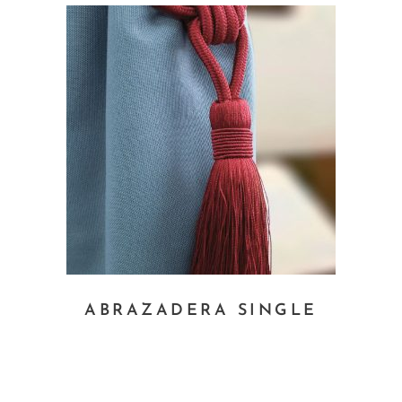
Es
ABRAZADERA SINGLE
pr
tie
múl