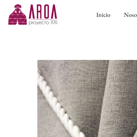
Inicio
Noso
ABRAZADERAS IMÁN
CINTAS DE CORTINA
ABRAZADERAS Y BORL
CINTAS PARA BARRAS
CLASSIC
CINTAS DE ONDA PERFECTA
PASAMANERÍA TRADICI
CINTAS CON OLLAOS
CINTAS DE ESTOR
FORROS Y ENTRETELAS
OTROS COMPLEMENTOS DE
CONFECCIÓN