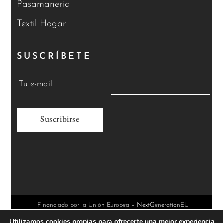
Pasamanería
Textil Hogar
SUSCRÍBETE
A
l
t
e
r
Financiado por la Unión Europea – NextGenerationEU
Utilizamos cookies propias para ofrecerte una mejor experiencia
n