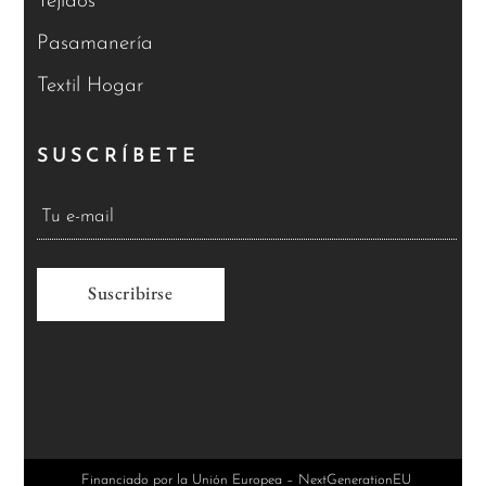
Tejidos
Pasamanería
Textil Hogar
SUSCRÍBETE
A
l
t
e
r
Financiado por la Unión Europea – NextGenerationEU