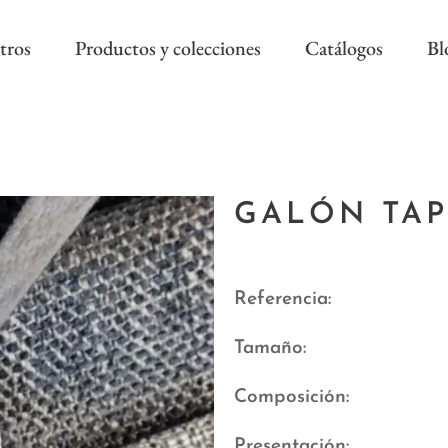
tros
Productos y colecciones
Catálogos
Bl
COLECCIÓN REEVÈR ALTA
RIVIERA SS
DECORACIÓN
GALÓN TAP
AS NEW
REEVÈR SS
AROA STYLE
RIVIERA B
ONAL
Referencia
Tamaño
Composición
Presentación