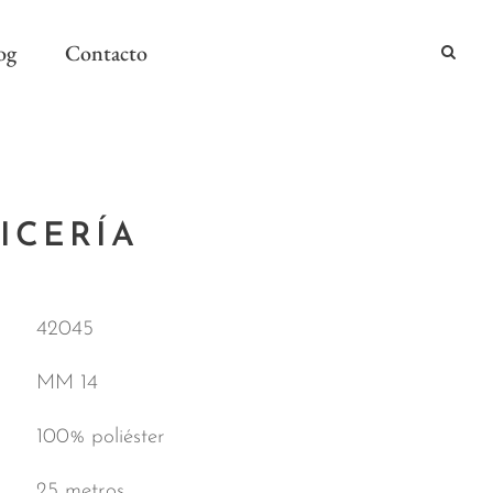
og
Contacto
2024
ICERÍA
2024
AÑO Y MESA
42045
MM 14
100% poliéster
25 metros