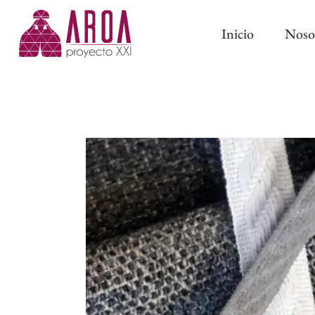
Inicio
Noso
ABRAZADERAS IMÁN
CINTAS DE CORTINA
ABRAZADERAS Y BORL
CINTAS PARA BARRAS
CLASSIC
CINTAS DE ONDA PERFECTA
PASAMANERÍA TRADICI
CINTAS CON OLLAOS
CINTAS DE ESTOR
FORROS Y ENTRETELAS
OTROS COMPLEMENTOS DE
CONFECCIÓN