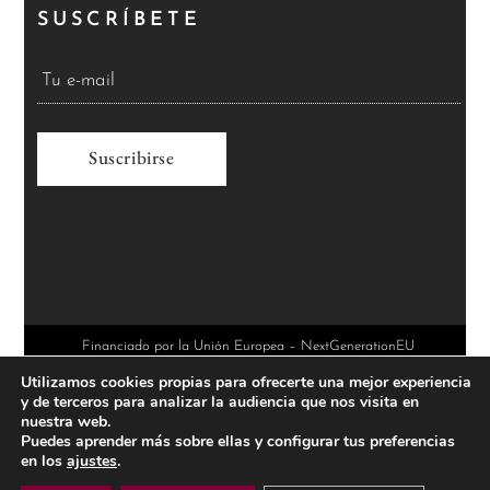
SUSCRÍBETE
A
l
t
e
r
Financiado por la Unión Europea – NextGenerationEU
Utilizamos cookies propias para ofrecerte una mejor experiencia
n
y de terceros para analizar la audiencia que nos visita en
a
nuestra web.
Puedes aprender más sobre ellas y configurar tus preferencias
t
en los
ajustes
.