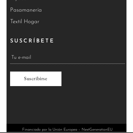
Pasamanería
Textil Hogar
SUSCRÍBETE
A
l
t
e
r
Financiado por la Unión Europea – NextGenerationEU