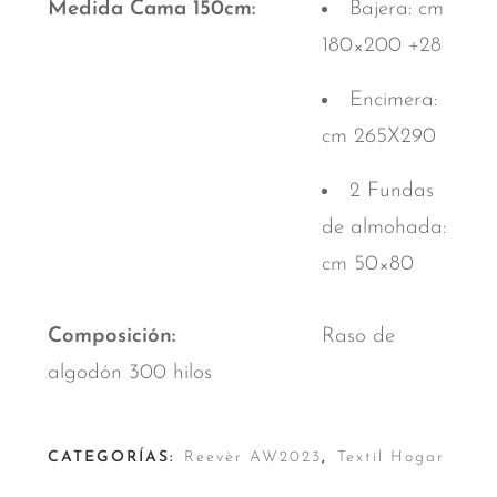
Medida Cama 150cm
Bajera: cm
180×200 +28
Encimera:
cm 265X290
2 Fundas
de almohada:
cm 50×80
Composición
Raso de
algodón 300 hilos
CATEGORÍAS:
Reevèr AW2023
,
Textil Hogar