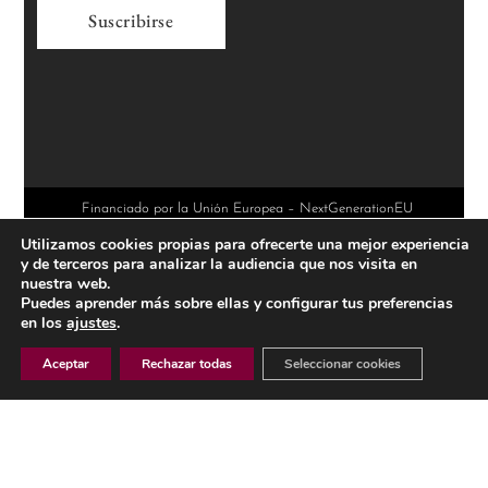
A
l
t
e
r
Financiado por la Unión Europea – NextGenerationEU
Utilizamos cookies propias para ofrecerte una mejor experiencia
n
y de terceros para analizar la audiencia que nos visita en
a
nuestra web.
Puedes aprender más sobre ellas y configurar tus preferencias
t
en los
ajustes
.
i
Aceptar
Rechazar todas
Seleccionar cookies
v
e
AVISO LEGAL
: