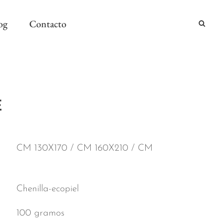
og
Contacto
2024
E
2024
AÑO Y MESA
CM 130X170 / CM 160X210 / CM
Chenilla-ecopiel
100 gramos