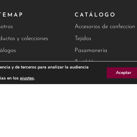
TEMAP
CATÁLOGO
otros
Accesorios de confeccion
ductos y colecciones
Tejidos
álogos
Pasamanería
g
Textil Hogar
encia y de terceros para analizar la audiencia
Aceptar
tacto
ias en los
ajustes
.
AVISO 