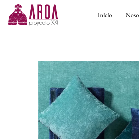
Inicio
Noso
ABRAZADERAS IMÁN
CINTAS DE CORTINA
ABRAZADERAS Y BORL
CINTAS PARA BARRAS
CLASSIC
CINTAS DE ONDA PERFECTA
PASAMANERÍA TRADICI
CINTAS CON OLLAOS
CINTAS DE ESTOR
FORROS Y ENTRETELAS
OTROS COMPLEMENTOS DE
CONFECCIÓN