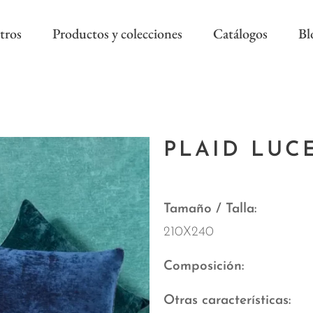
tros
Productos y colecciones
Catálogos
Bl
COLECCIÓN REEVÈR ALTA
RIVIERA SS
DECORACIÓN
PLAID LUC
AS NEW
REEVÈR SS
AROA STYLE
RIVIERA B
ONAL
Tamaño / Talla
210X240
Composición
Otras características