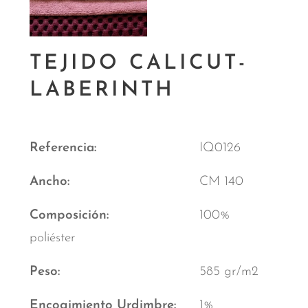
TEJIDO CALICUT-
LABERINTH
Referencia
IQ0126
Ancho
CM 140
Composición
100%
poliéster
Peso
585 gr/m2
Encogimiento Urdimbre
1%