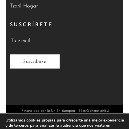
Textil Hogar
SUSCRÍBETE
A
l
t
e
r
Financiado por la Unión Europea – NextGenerationEU
Utilizamos cookies propias para ofrecerte una mejor experiencia
n
y de terceros para analizar la audiencia que nos visita en