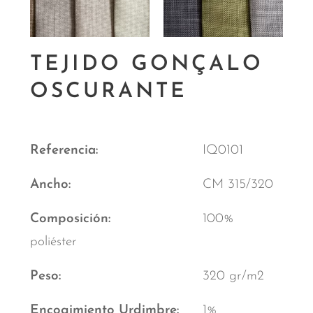
TEJIDO GONÇALO
OSCURANTE
Referencia
IQ0101
Ancho
CM 315/320
Composición
100%
poliéster
Peso
320 gr/m2
Encogimiento Urdimbre
1%