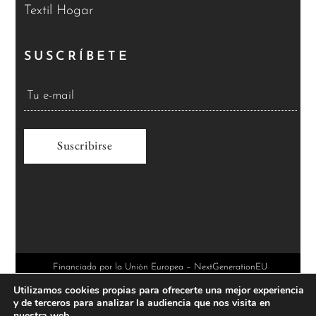
Textil Hogar
SUSCRÍBETE
A
l
t
e
r
Financiado por la Unión Europea – NextGenerationEU
Utilizamos cookies propias para ofrecerte una mejor experiencia
n
y de terceros para analizar la audiencia que nos visita en
a
nuestra web.