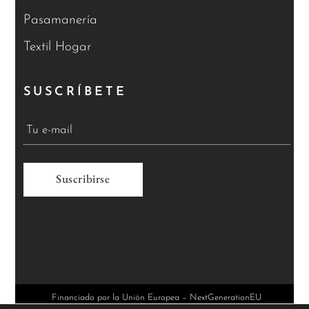
Pasamanería
Textil Hogar
SUSCRÍBETE
A
l
t
e
r
Financiado por la Unión Europea – NextGenerationEU