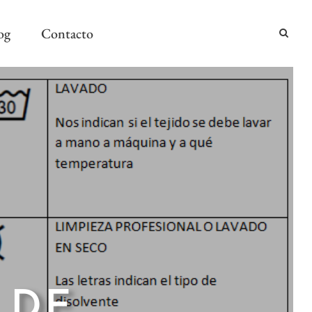
og
Contacto
2024
2024
AÑO Y MESA
 DE