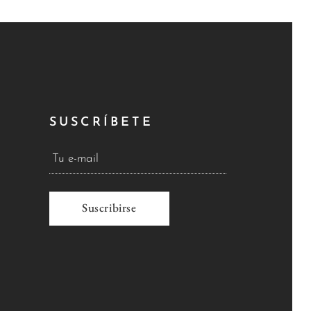
SUSCRÍBETE
A
l
t
e