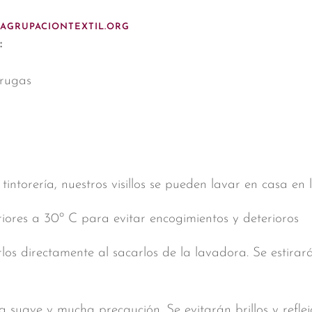
.AGRUPACIONTEXTIL.ORG
:
rrugas
ntorería, nuestros visillos se pueden lavar en casa en
iores a 30º C para evitar encogimientos y deterioros
rlos directamente al sacarlos de la lavadora. Se estira
 suave y mucha precaución. Se evitarán brillos y reflejo