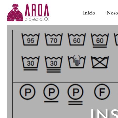
Inicio
Noso
ABRAZADERAS IMÁN
CINTAS DE CORTINA
ABRAZADERAS Y BORL
CINTAS PARA BARRAS
CLASSIC
CINTAS DE ONDA PERFECTA
PASAMANERÍA TRADICI
CINTAS CON OLLAOS
CINTAS DE ESTOR
FORROS Y ENTRETELAS
OTROS COMPLEMENTOS DE
IN
CONFECCIÓN