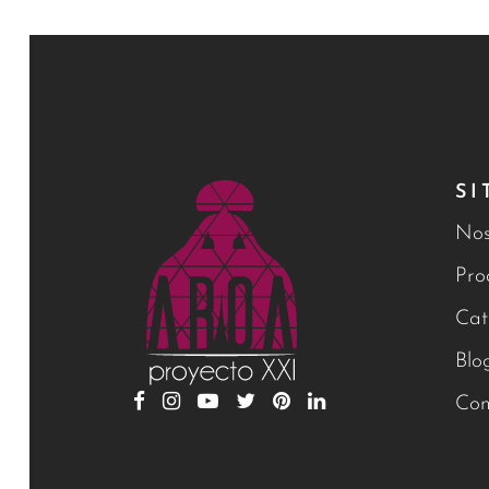
SI
Nos
Pro
Cat
Blo
Con