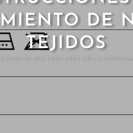
MIENTO DE 
TEJIDOS
DE MAYO DE 2015
|
POR
AROA XXI
|
0 COMENTA