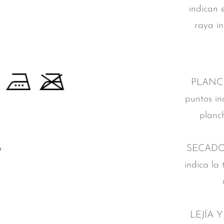
indican 
raya in
PLANCH
puntos in
planc
SECADO:
indica la
LEJÍA