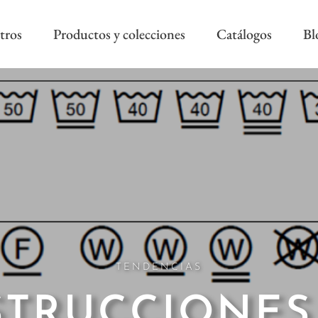
tros
Productos y colecciones
Catálogos
Bl
COLECCIÓN REEVÈR ALTA
RIVIERA SS
DECORACIÓN
AS NEW
REEVÈR SS
AROA STYLE
RIVIERA B
ONAL
TENDENCIAS
STRUCCIONES