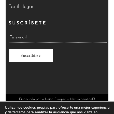
Textil Hogar
SUSCRÍBETE
A
l
t
e
r
Financiado por la Unión Europea – NextGenerationEU
Utilizamos cookies propias para ofrecerte una mejor experiencia
n
y de terceros para analizar la audiencia que nos visita en