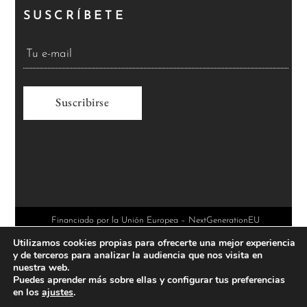
SUSCRÍBETE
A
l
t
e
r
Financiado por la Unión Europea – NextGenerationEU
Utilizamos cookies propias para ofrecerte una mejor experiencia
n
y de terceros para analizar la audiencia que nos visita en
a
nuestra web.
Puedes aprender más sobre ellas y configurar tus preferencias
t
en los
ajustes
.